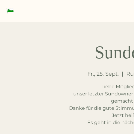
Ruderverein Datteln
Start
Über uns
Sund
Fr., 25. Sept.
  |  
Ru
Liebe Mitglie
unser letzter Sundowner
gemacht –
Danke für die gute Stimmu
Jetzt hei
Es geht in die näc